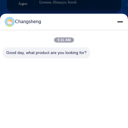
Цзинань, Шаньдун, Китай.
Адрес
Changsheng
roger@decorationsculpture.com
Электронная
5:11 AM
почта
Good day, what product are you looking for?
0086-189-5315-9173
Телефон
Shandong Changsheng Sculpture Art Co., Ltd.