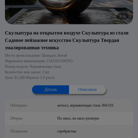
4
/
6
Скульптура на открытом воздухе Скульптура из стали
Садовое пейзажное искусство Скульптура Твердая
эмалированная техника
Место происхождения: Шаньдун, Китай
Фирменное наименование: CHANGSHENG
Номер модели: Нержавеющая сталь
Количество мин заказа: 2 шт.
Цена: $1,200.00/pieces 2-9 pieces
Деталь
Описание
1Материал:
металл, нержавеющая сталь 304/316
2Форма:
На заказ, на заказ размеры
3Покрытие:
серебристые