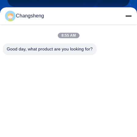
Changsheng
roger@decorationsculpture.com
Электронная
8:55 AM
почта
Good day, what product are you looking for?
0086-189-5315-9173
Телефон
Shandong Changsheng Sculpture Art Co., Ltd.