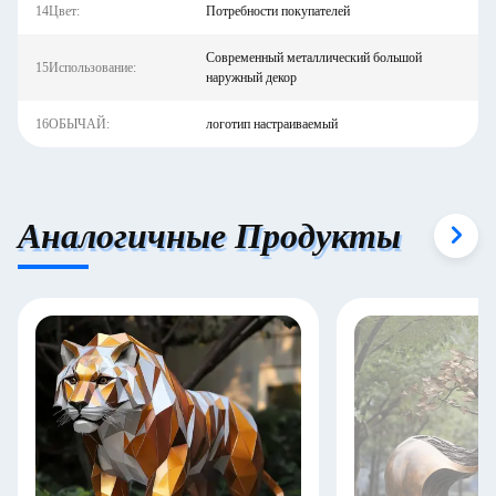
14Цвет:
Потребности покупателей
Современный металлический большой
15Использование:
наружный декор
16ОБЫЧАЙ:
логотип настраиваемый
Аналогичные Продукты