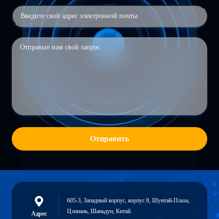
Отправить
605-3, Западный корпус, корпус 8, Шунтай-Плаза,
Цзинань, Шаньдун, Китай.
Адрес