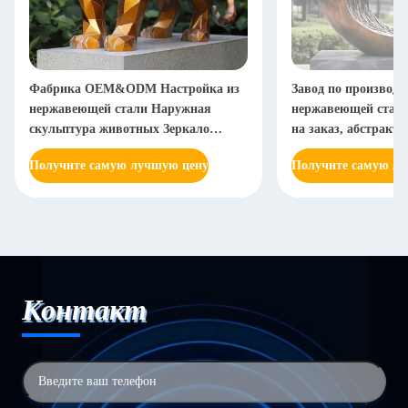
Фабрика OEM&ODM Настройка из
Завод по производс
нержавеющей стали Наружная
нержавеющей стали
скульптура животных Зеркало
на заказ, абстракт
Полировка металлических ремесел
садовое украшение,
Получите самую лучшую цену
Получите самую л
ландшафтная скул
Контакт