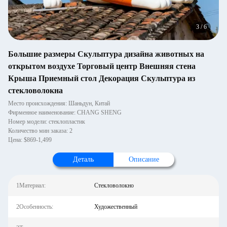
3
/
6
Большие размеры Скульптура дизайна животных на
открытом воздухе Торговый центр Внешняя стена
Крыша Приемный стол Декорация Скульптура из
стекловолокна
Место происхождения: Шаньдун, Китай
Фирменное наименование: CHANG SHENG
Номер модели: стеклопластик
Количество мин заказа: 2
Цена: $869-1,499
Деталь
Описание
1Материал:
Стекловолокно
2Особенность:
Художественный