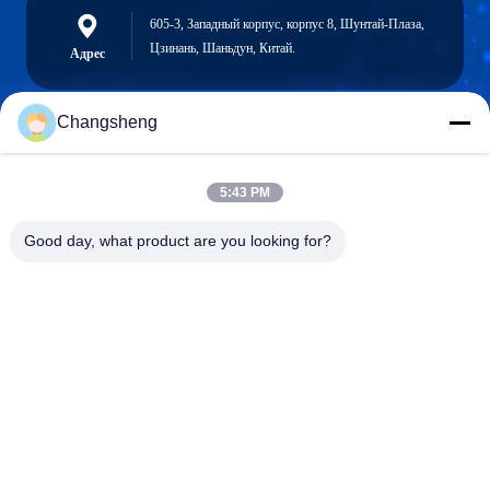
605-3, Западный корпус, корпус 8, Шунтай-Плаза,
Цзинань, Шаньдун, Китай.
Адрес
Changsheng
roger@decorationsculpture.com
Электронная
5:43 PM
почта
Good day, what product are you looking for?
0086-189-5315-9173
Телефон
Shandong Changsheng Sculpture Art Co., Ltd.