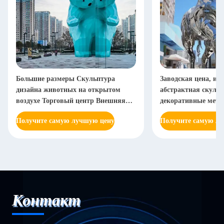
Большие размеры Скульптура
Заводская цена, ин
дизайна животных на открытом
абстрактная скульп
воздухе Торговый центр Внешняя
декоративные мета
стена Крыша Приемный стол
полированные стат
Получите самую лучшую цену
Получите самую л
Декорация Скульптура из
высококачественна
стекловолокна
нержавеющей стал
Контакт