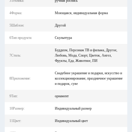
3Техника:
ручная роспись
4Форма:
Моющаяся, индивидуальная форма
5Шаблон:
Другой
6Тип продукта:
Скульптура
Буддизм, Персонаж ТВ и фильма, Другое,
7Стиль:
Любовь, Мода, Спорт, Цветок, Ангел,
Фрукты, Еда, Животное, ПИ
Свадебное украшение и подарки, искусство и
8Приложение:
коллекционирование, праздничное украшение
и подарок, суве
9Тип:
орнамент
10Размер:
Индивидуальный размер
11Цвет:
Индивидуальный цвет