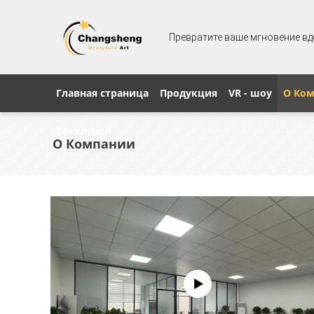
Превратите ваше мгновение вд
Главная страница
Продукция
VR - шоу
О Ко
Все случаи
О Компании