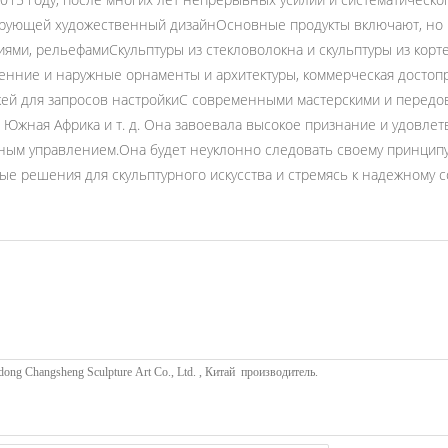
ирующей художественный дизайнОсновные продукты включают, но 
ями, рельефамиСкульптуры из стекловолокна и скульптуры из корт
утренние и наружные орнаменты и архитектуры, коммерческая досто
жей для запросов настройкиС современными мастерскими и перед
, Южная Африка и т. д. Она завоевала высокое признание и удовл
м управлением.Она будет неуклонно следовать своему принципу "п
ые решения для скульптурного искусства и стремясь к надежному 