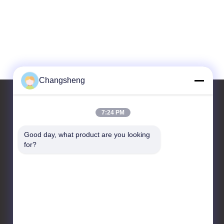
Changsheng
7:24 PM
контактные данные
Good day, what product are you looking 
for?
Shandong Changsheng
Sculpture Art Co., Ltd.
605-3, Западный корпус,
корпус 8, Шунтай-Плаза,
Цзинань, Шаньдун, Китай.
86-189-5315-9173