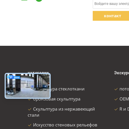
контакт
категории
Экскур
Скульптура стеклоткани
пот
бронзовая скульптура
OEM
Скульптура из нержавеющей
R и 
стали
Искусство стеновых рельефов