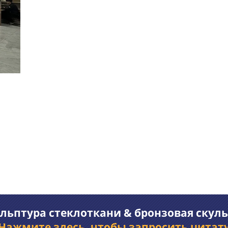
 2015 году
ра, скульптура из стекловолокна и рельеф на
производителем скульптур.
льптура стеклоткани & бронзовая скуль
Нажмите здесь, чтобы запросить цитат