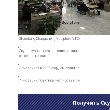
Shandong Changsheng Sculpture
Art Co., Ltd.
Shandong Changsheng Sculpture Art Co. Ltd, созданная в
Скульптура из нержавеющей стали, бронзовая скульпту
стене поставщик.
Основанная в 2015 году, мы стали профессиональным 
Инновации, практика, честность и сервис.
Получить Ску