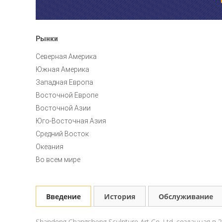
Рынки
Северная Америка
Южная Америка
Западная Европа
Восточной Европе
Восточной Азии
Юго-Восточная Азия
Средний Восток
Океания
Во всем мире
Введение
История
Обслуживание
Shandong Changsheng Sculpture Art Co. Ltd, созданная 