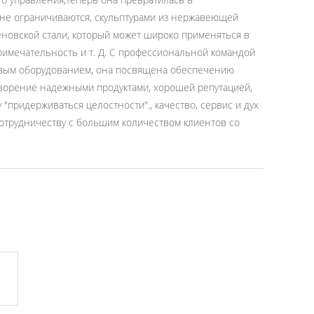
не ограничиваются, скульптурами из нержавеющей
еновской стали, который может широко применяться в
примечательность и т. Д. С профессиональной командой
овым оборудованием, она посвящена обеспечению
етворение надежными продуктами, хорошей репутацией,
ридерживаться целостности"., качество, сервис и дух
сотрудничеству с большим количеством клиентов со